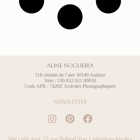
ALINE NOGUEIRA
118 chemin de l’aire 30140 Anduze
Siret : 530 832 021 00030
Code APE : 7420Z Activités Photographiques
NEWSLETTER
Site créé avec 🤍 par
Behind You
|
Mentions légales