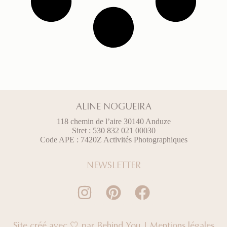
ALINE NOGUEIRA
118 chemin de l’aire 30140 Anduze
Siret : 530 832 021 00030
Code APE : 7420Z Activités Photographiques
NEWSLETTER
Site créé avec 🤍 par
Behind You
|
Mentions légales