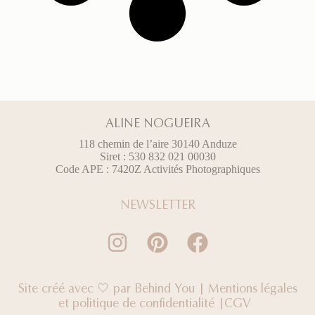
ALINE NOGUEIRA
118 chemin de l’aire 30140 Anduze
Siret : 530 832 021 00030
Code APE : 7420Z Activités Photographiques
NEWSLETTER
Site créé avec 🤍 par
Behind You
|
Mentions légales
et politique de confidentialité
|
CGV